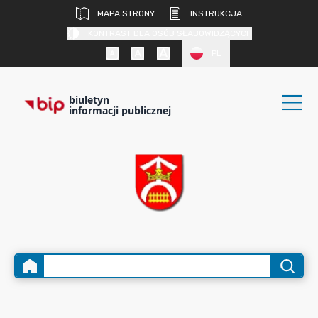
MAPA STRONY
INSTRUKCJA
KONTRAST DLA OSÓB SŁABOWIDZĄCYCH
PL
biuletyn
informacji publicznej