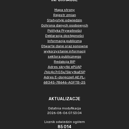
Mapa strony
Rejestr zmian
Statystyki odwiedzin
Ochrona danych osobowych
Polityka Prywatności
Deklaracja dostępności
Informacja publiczna
Otwarte dane oraz ponowne
wykorzystanie informacji
sektora publicznego
Redakcja BIP
Adres skrytki ePUAP
/hlc4c7r03x/SkrytkaESP
Adres E-doręczeń AE:PL-
68345-78646-AGFTB-25
AKTUALIZACJE
Ostatnia modyfikacja
2026-08-06 07:53:04
Licznik odwiedzin ogółem
85 014