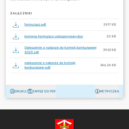
ZAŁĄCZNIKI
formularz.pdf
29.17 KB
komisja-formularz-zgloszeniowy.doc
20 KB
Ogłoszenie o naborze do komisji konkursowej
39.53 KB
2023.odt
ogłoszenie o naborze do komisji
346.24 KB
konkursowej.pdf
DRUKUJ
ZAPISZ DO PDF
METRYCZKA