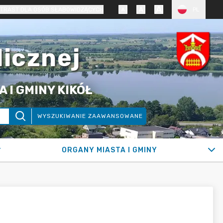
TRAST DLA OSÓB SŁABOWIDZĄCYCH
PL
licznej
 I GMINY KIKÓŁ
WYSZUKIWANIE ZAAWANSOWANE
ORGANY MIASTA I GMINY