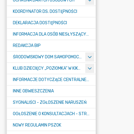
OCHRONA DANYCH OSOBOWYCH
KOORDYNATOR DS. DOSTĘPNOŚCI
DEKLARACJA DOSTĘPNOŚCI
INFORMACJA DLA OSÓB NIESŁYSZĄCYCH
REDAKCJA BIP
ŚRODOWISKOWY DOM SAMOPOMOCY "KONICZYNKA" W SUMINIE
KLUB DZIECIĘCY „POZIOMKA” W KIKOLE
INFORMACJE DOTYCZĄCE CENTRALNEGO PORTU KOMUNIKACYJNEGO
INNE OBWIESZCZENIA
SYGNALIŚCI - ZGŁOSZENIE NARUSZEŃ
OGŁOSZENIE O KONSULTACJACH - STRATEGIA
NOWY REGULAMIN PSZOK