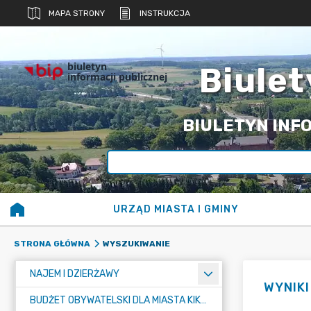
MAPA STRONY
INSTRUKCJA
biuletyn
Biulet
informacji publicznej
BIULETYN INFO
URZĄD MIASTA I GMINY
WYSZUKIWANIE
STRONA GŁÓWNA
NAJEM I DZIERŻAWY
WYNIK
BUDŻET OBYWATELSKI DLA MIASTA KIKÓŁ