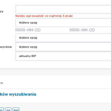
aza
Należy wprowadzić co najmniej 3 znaki
 wyników
za
:
ików wyszukiwania
25
50
100