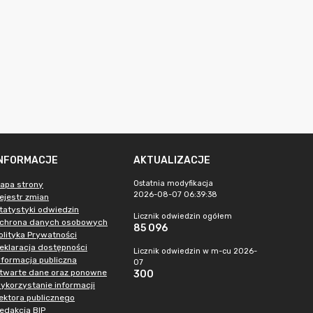
INFORMACJE
AKTUALIZACJE
Ostatnia modyfikacja
apa strony
2026-08-07 06:39:38
ejestr zmian
tatystyki odwiedzin
Licznik odwiedzin ogółem
chrona danych osobowych
85 096
olityka Prywatności
eklaracja dostępności
Licznik odwiedzin w m-cu 2026-
nformacja publiczna
07
twarte dane oraz ponowne
300
ykorzystanie informacji
ektora publicznego
edakcja BIP