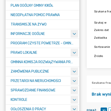
PLAN OGÓLNY GMINY KIKÓŁ
Szukana fr
NIEODPŁATNA POMOC PRAWNA
Szukaj w
TRANSMISJE NA ŻYWO
Zakres dat
INFORMACJE OGÓLNE
Zakładka
PROGRAM CZYSTE POWIETRZE - GMINA KIKÓŁ
Sortowanie
PRAWO LOKALNE
Źródło
GMINNA KOMISJA ROZWIĄZYWANIA PROBLEMÓW ALKOHOLOWYCH
ZAMÓWIENIA PUBLICZNE
PRZETARGI NA NIERUCHOMOŚCI
Szukana fra
SPRAWOZDANIE FINANSOWE
Brak wyn
KONTROLE
OGŁOSZENIA O PRACY
POKAŻ
:
10