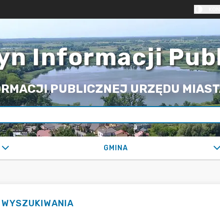
KON
yn Informacji Pub
RMACJI PUBLICZNEJ URZĘDU MIASTA
GMINA
I WYSZUKIWANIA