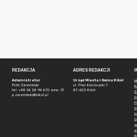
REDAKCJA
ADRES REDAKCJI
Administrator
Urząd Miasta i Gminy Kikół
M
Piotr Zarembski
ul. Plac Kościuszki 7
R
tel. +48 54 28 94 670 wew. 31
87-620 Kikół
S
p.zarembski@kikol.pl
O
P
D
I
O
w
s
R