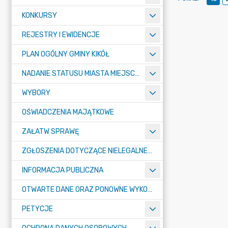
KONKURSY
REJESTRY I EWIDENCJE
PLAN OGÓLNY GMINY KIKÓŁ
NADANIE STATUSU MIASTA MIEJSCOWOŚCI KIKÓŁ
WYBORY
OŚWIADCZENIA MAJĄTKOWE
ZAŁATW SPRAWĘ
ZGŁOSZENIA DOTYCZĄCE NIELEGALNEGO SPALANIA ODPADÓW
INFORMACJA PUBLICZNA
OTWARTE DANE ORAZ PONOWNE WYKORZYSTANIE INFORMACJI SEKTORA PUBLICZNEGO
PETYCJE