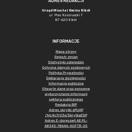
ADRES REDAKCJI
Urząd Miasta i Gminy Kikół
ul. Plac Kościuszki 7
87-620 Kikół
INFORMACJE
Mapa strony
Rejestr zmian
Statystyki odwiedzin
Ochrona danych osobowych
Polityka Prywatności
Deklaracja dostępności
Informacja publiczna
Otwarte dane oraz ponowne
wykorzystanie informacji
sektora publicznego
Redakcja BIP
Adres skrytki ePUAP
/hlc4c7r03x/SkrytkaESP
Adres E-doręczeń AE:PL-
68345-78646-AGFTB-25