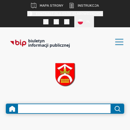
MAPA STRONY
INSTRUKCJA
KONTRAST DLA OSÓB SŁABOWIDZĄCYCH
PL
biuletyn
informacji publicznej