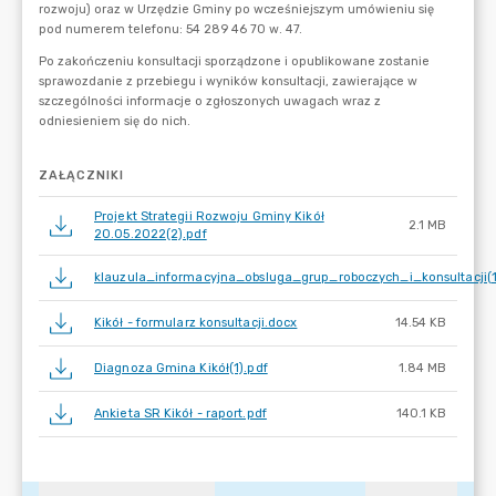
ZAŁĄCZNIKI
Projekt Strategii Rozwoju Gminy Kikół
2.1 MB
20.05.2022(2).pdf
klauzula_informacyjna_obsluga_grup_roboczych_i_konsultacji(1)
Kikół - formularz konsultacji.docx
14.54 KB
Diagnoza Gmina Kikół(1).pdf
1.84 MB
Ankieta SR Kikół - raport.pdf
140.1 KB