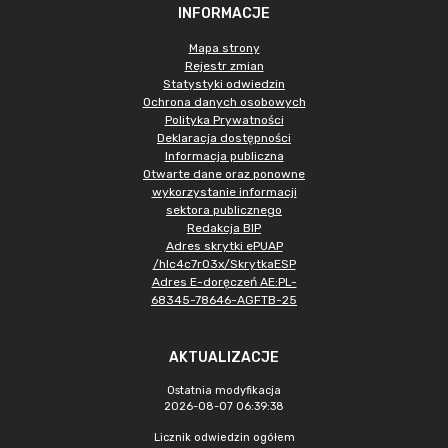
INFORMACJE
Mapa strony
Rejestr zmian
Statystyki odwiedzin
Ochrona danych osobowych
Polityka Prywatności
Deklaracja dostępności
Informacja publiczna
Otwarte dane oraz ponowne
wykorzystanie informacji
sektora publicznego
Redakcja BIP
Adres skrytki ePUAP
/hlc4c7r03x/SkrytkaESP
Adres E-doręczeń AE:PL-
68345-78646-AGFTB-25
AKTUALIZACJE
Ostatnia modyfikacja
2026-08-07 06:39:38
Licznik odwiedzin ogółem