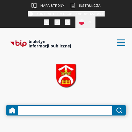
MAPA STRONY
INSTRUKCJA
KONTRAST DLA OSÓB SŁABOWIDZĄCYCH
PL
biuletyn
informacji publicznej