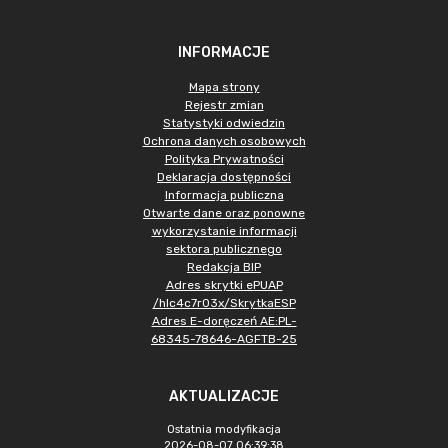
INFORMACJE
Mapa strony
Rejestr zmian
Statystyki odwiedzin
Ochrona danych osobowych
Polityka Prywatności
Deklaracja dostępności
Informacja publiczna
Otwarte dane oraz ponowne
wykorzystanie informacji
sektora publicznego
Redakcja BIP
Adres skrytki ePUAP
/hlc4c7r03x/SkrytkaESP
Adres E-doręczeń AE:PL-
68345-78646-AGFTB-25
AKTUALIZACJE
Ostatnia modyfikacja
2026-08-07 06:39:38