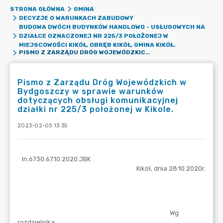
STRONA GŁÓWNA
GMINA
DECYZJE O WARUNKACH ZABUDOWY
BUDOWA DWÓCH BUDYNKÓW HANDLOWO - USŁUGOWYCH NA
DZIAŁCE OZNACZONEJ NR 225/3 POŁOŻONEJ W
MIEJSCOWOŚCI KIKÓŁ, OBRĘB KIKÓŁ, GMINA KIKÓŁ.
PISMO Z ZARZĄDU DRÓG WOJEWÓDZKICH W BYDGOSZCZY W SPRAWIE WARUNKÓW DOTYCZĄCYCH OBSŁUGI KOMUNIKACYJNEJ DZIAŁKI NR 225/3 POŁOŻONEJ W KIKOLE.
Pismo z Zarządu Dróg Wojewódzkich w
Bydgoszczy w sprawie warunków
dotyczących obsługi komunikacyjnej
działki nr 225/3 położonej w Kikole.
2023-02-03 13:35