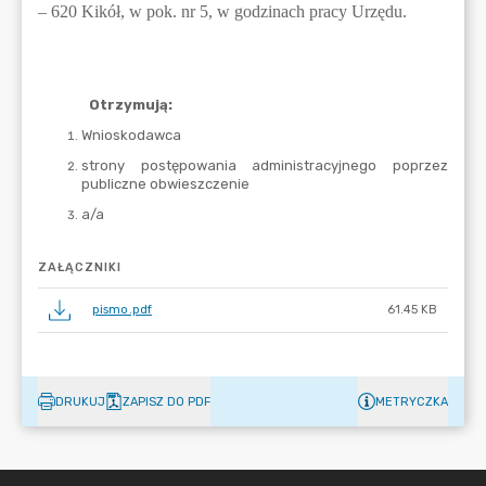
ZAŁĄCZNIKI
pismo.pdf
61.45 KB
DRUKUJ
ZAPISZ DO PDF
METRYCZKA