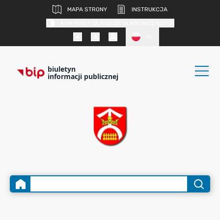
MAPA STRONY
INSTRUKCJA
KONTRAST DLA OSÓB SŁABOWIDZĄCYCH
PL
biuletyn
informacji publicznej