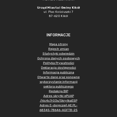
Urząd Miasta i Gminy Kikół
ul. Plac Kościuszki 7
87-620 Kikół
INFORMACJE
Mapa strony
Rejestr zmian
Statystyki odwiedzin
Ochrona danych osobowych
Polityka Prywatności
Deklaracja dostępności
Informacja publiczna
Otwarte dane oraz ponowne
wykorzystanie informacji
sektora publicznego
Redakcja BIP
Adres skrytki ePUAP
/hlc4c7r03x/SkrytkaESP
Adres E-doręczeń AE:PL-
68345-78646-AGFTB-25