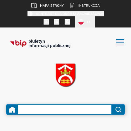
MAPA STRONY
INSTRUKCJA
KONTRAST DLA OSÓB SŁABOWIDZĄCYCH
PL
biuletyn
informacji publicznej