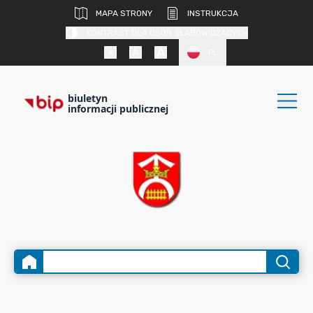
MAPA STRONY
INSTRUKCJA
KONTRAST DLA OSÓB SŁABOWIDZĄCYCH
PL
biuletyn
informacji publicznej