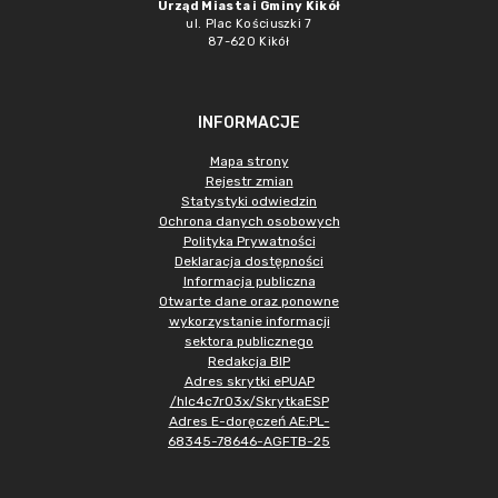
Urząd Miasta i Gminy Kikół
ul. Plac Kościuszki 7
87-620 Kikół
INFORMACJE
Mapa strony
Rejestr zmian
Statystyki odwiedzin
Ochrona danych osobowych
Polityka Prywatności
Deklaracja dostępności
Informacja publiczna
Otwarte dane oraz ponowne
wykorzystanie informacji
sektora publicznego
Redakcja BIP
Adres skrytki ePUAP
/hlc4c7r03x/SkrytkaESP
Adres E-doręczeń AE:PL-
68345-78646-AGFTB-25