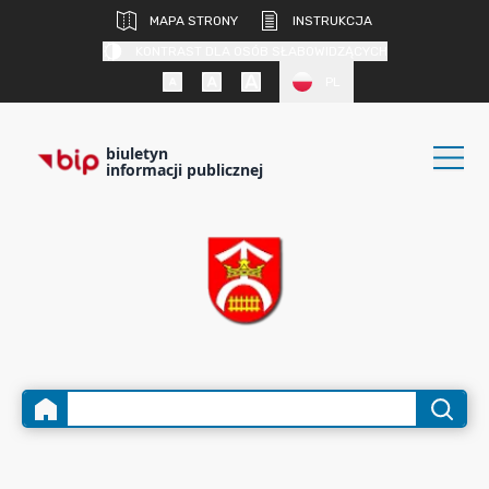
MAPA STRONY
INSTRUKCJA
KONTRAST DLA OSÓB SŁABOWIDZĄCYCH
PL
biuletyn
informacji publicznej