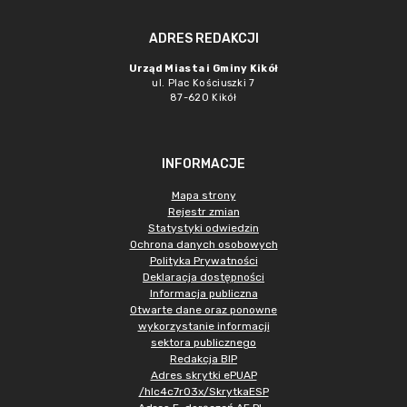
ADRES REDAKCJI
Urząd Miasta i Gminy Kikół
ul. Plac Kościuszki 7
87-620 Kikół
INFORMACJE
Mapa strony
Rejestr zmian
Statystyki odwiedzin
Ochrona danych osobowych
Polityka Prywatności
Deklaracja dostępności
Informacja publiczna
Otwarte dane oraz ponowne
wykorzystanie informacji
sektora publicznego
Redakcja BIP
Adres skrytki ePUAP
/hlc4c7r03x/SkrytkaESP