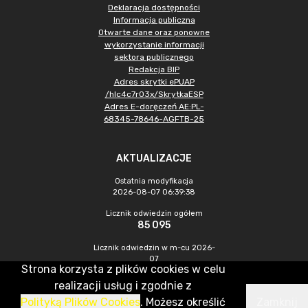
Deklaracja dostępności
Informacja publiczna
Otwarte dane oraz ponowne
wykorzystanie informacji
sektora publicznego
Redakcja BIP
Adres skrytki ePUAP
/hlc4c7r03x/SkrytkaESP
Adres E-doręczeń AE:PL-
68345-78646-AGFTB-25
AKTUALIZACJE
Ostatnia modyfikacja
2026-08-07 06:39:38
Licznik odwiedzin ogółem
85 095
Licznik odwiedzin w m-cu 2026-
07
Strona korzysta z plików cookies w celu
299
realizacji usług i zgodnie z
Polityką Plików Cookies
. Możesz określić
Zamknij
CMS & Hosting: Nefeni Sp. z o.o.