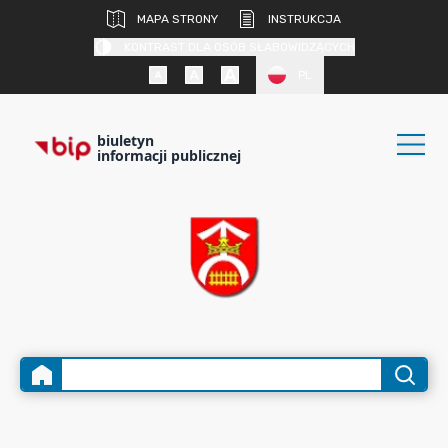
MAPA STRONY
INSTRUKCJA
KONTRAST DLA OSÓB SŁABOWIDZĄCYCH
PL
biuletyn
informacji publicznej