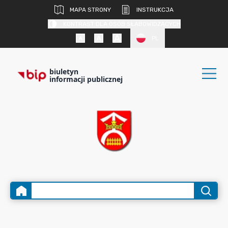
MAPA STRONY
INSTRUKCJA
KONTRAST DLA OSÓB SŁABOWIDZĄCYCH
PL
biuletyn
informacji publicznej