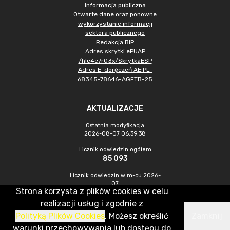
Informacja publiczna
Otwarte dane oraz ponowne
wykorzystanie informacji
sektora publicznego
Redakcja BIP
Adres skrytki ePUAP
/hlc4c7r03x/SkrytkaESP
Adres E-doręczeń AE:PL-
68345-78646-AGFTB-25
AKTUALIZACJE
Ostatnia modyfikacja
2026-08-07 06:39:38
Licznik odwiedzin ogółem
85 093
Licznik odwiedzin w m-cu 2026-
07
Strona korzysta z plików cookies w celu
297
realizacji usług i zgodnie z
Polityką Plików Cookies
. Możesz określić
Zamknij
CMS & Hosting: Nefeni Sp. z o.o.
warunki przechowywania lub dostępu do