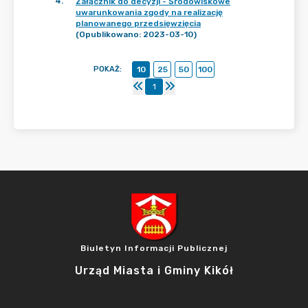
4
.
Załącznik do decyzji - Środowiskowe
uwarunkowania zgody na realizację
planowanego przedsięwzięcia
(Opublikowano: 2023-03-10)
POKAŻ
:
10
25
50
100
1
Biuletyn Informacji Publicznej
Urząd Miasta i Gminy Kikół