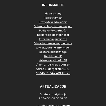
INFORMACJE
Mapa strony
Rejestr zmian
Statystyki odwiedzin
Ochrona danych osobowych
Polityka Prywatności
Deklaracja dostępności
Informacja publiczna
Otwarte dane oraz ponowne
wykorzystanie informacji
sektora publicznego
Redakcja BIP
Adres skrytki ePUAP
/hlc4c7r03x/SkrytkaESP
Adres E-doręczeń AE:PL-
68345-78646-AGFTB-25
AKTUALIZACJE
Ostatnia modyfikacja
2026-08-07 06:39:38
Licznik odwiedzin ogółem