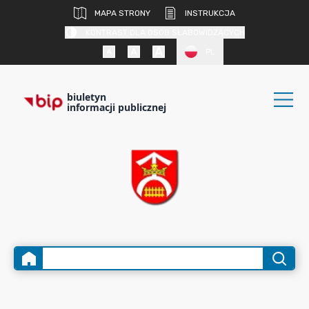
MAPA STRONY
INSTRUKCJA
KONTRAST DLA OSÓB SŁABOWIDZĄCYCH
PL
biuletyn
informacji publicznej