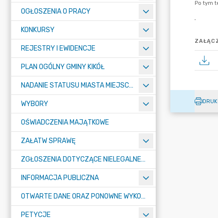
OGŁOSZENIA O PRACY
KONKURSY
ZAŁĄCZ
REJESTRY I EWIDENCJE
PLAN OGÓLNY GMINY KIKÓŁ
NADANIE STATUSU MIASTA MIEJSCOWOŚCI KIKÓŁ
DRUK
WYBORY
OŚWIADCZENIA MAJĄTKOWE
ZAŁATW SPRAWĘ
ZGŁOSZENIA DOTYCZĄCE NIELEGALNEGO SPALANIA ODPADÓW
INFORMACJA PUBLICZNA
OTWARTE DANE ORAZ PONOWNE WYKORZYSTANIE INFORMACJI SEKTORA PUBLICZNEGO
PETYCJE