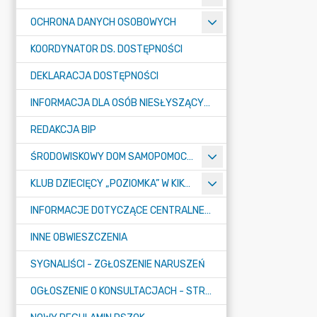
OCHRONA DANYCH OSOBOWYCH
KOORDYNATOR DS. DOSTĘPNOŚCI
DEKLARACJA DOSTĘPNOŚCI
INFORMACJA DLA OSÓB NIESŁYSZĄCYCH
REDAKCJA BIP
ŚRODOWISKOWY DOM SAMOPOMOCY "KONICZYNKA" W SUMINIE
KLUB DZIECIĘCY „POZIOMKA” W KIKOLE
INFORMACJE DOTYCZĄCE CENTRALNEGO PORTU KOMUNIKACYJNEGO
INNE OBWIESZCZENIA
SYGNALIŚCI - ZGŁOSZENIE NARUSZEŃ
OGŁOSZENIE O KONSULTACJACH - STRATEGIA