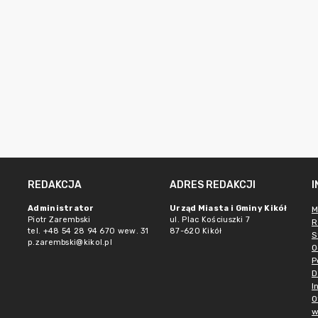
REDAKCJA
ADRES REDAKCJI
Administrator
Urząd Miasta i Gminy Kikół
M
Piotr Zarembski
ul. Plac Kościuszki 7
R
tel. +48 54 28 94 670 wew. 31
87-620 Kikół
S
p.zarembski@kikol.pl
O
P
D
I
O
w