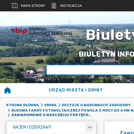
MAPA STRONY
INSTRUKCJA
biuletyn
Biulet
informacji publicznej
BIULETYN INFO
URZĄD MIASTA I GMINY
STRONA GŁÓWNA
GMINA
DECYZJE O WARUNKACH ZABUDOWY
BUDOWA FARMY FOTOWOLTAICZNEJ PV WOLA O MOCY DO 4 MW NA
ZAWIADOMIENIE O WSZCZĘCIU POSTĘPOWANIA W SPRAWIE WYDANIA DECYZJI O WARUNKACH ZABUDOWY DLA ZAMIERZENIA INWESTYCYJNEGO POLEGAJĄCEGO NA BUDOWIE FARMY FOTOWOLTAICZNEJ PV WOLA O MOCY DO 4 MW NA CZĘŚCI DZIAŁKI OZNACZONEJ NR EWIDENCYJNYM 149/2 POŁOŻONEJ W MIEJSCOWOŚCI WOLA, OBRĘB EWIDENCYJNY WOLA, GMINA KIKÓŁ.
NAJEM I DZIERŻAWY
Zawi