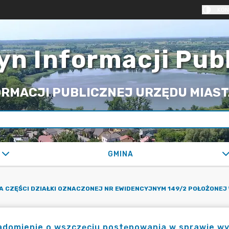
KON
yn Informacji Pub
RMACJI PUBLICZNEJ URZĘDU MIASTA
GMINA
 CZĘŚCI DZIAŁKI OZNACZONEJ NR EWIDENCYJNYM 149/2 POŁOŻONEJ W
adomienie o wszczęciu postępowania w sprawie wy