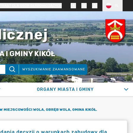
TRAST DLA OSÓB SŁABOWIDZĄCYCH
PL
licznej
 I GMINY KIKÓŁ
WYSZUKIWANIE ZAAWANSOWANE
ORGANY MIASTA I GMINY
 MIEJSCOWOŚCI WOLA, OBRĘB WOLA, GMINA KIKÓŁ.
dania decyzji o warunkach zabudowy dla