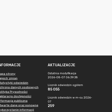
INFORMACJE
AKTUALIZACJE
Ostatnia modyfikacja
apa strony
2026-08-07 06:39:38
ejestr zmian
tatystyki odwiedzin
Licznik odwiedzin ogółem
chrona danych osobowych
85 055
olityka Prywatności
eklaracja dostępności
Licznik odwiedzin w m-cu 2026-
nformacja publiczna
07
twarte dane oraz ponowne
259
ykorzystanie informacji